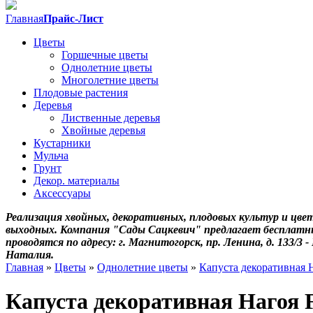
Главная
Прайс-Лист
Цветы
Горшечные цветы
Однолетние цветы
Многолетние цветы
Плодовые растения
Деревья
Лиственные деревья
Хвойные деревья
Кустарники
Мульча
Грунт
Декор. материалы
Аксессуары
Реализация хвойных, декоративных, плодовых культур и цвет
выходных. Компания "Сады Сацкевич" предлагает бесплатны
проводятся по адресу: г. Магнитогорск, пр. Ленина, д. 133/3 
Наталия.
Главная
»
Цветы
»
Однолетние цветы
»
Капуста декоративная Н
Капуста декоративная Нагоя F