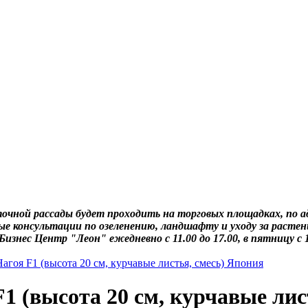
очной рассады будет проходить на торговых площадках, по ад
е консультации по озеленению, ландшафту и уходу за расте
- Бизнес Центр "Леон" ежедневно с 11.00 до 17.00, в пятницу с
агоя F1 (высота 20 см, курчавые листья, смесь) Япония
1 (высота 20 см, курчавые лис