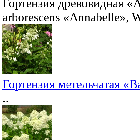
Гортензия древовидная «А
arborescens «Annabelle», 
Гортензия метельчатая «
..