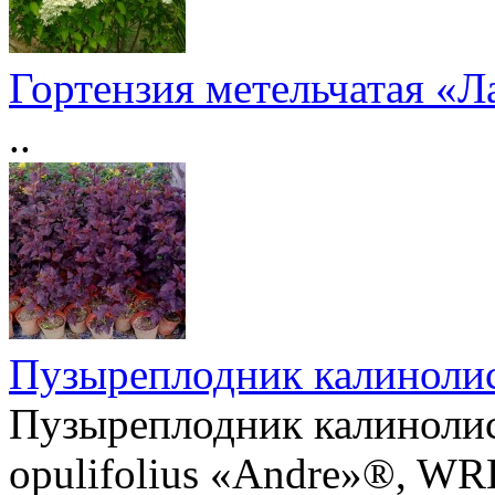
Гортензия метельчатая «
..
Пузыреплодник калиноли
Пузыреплодник калинолис
opulifolius «Andre»®, WRB