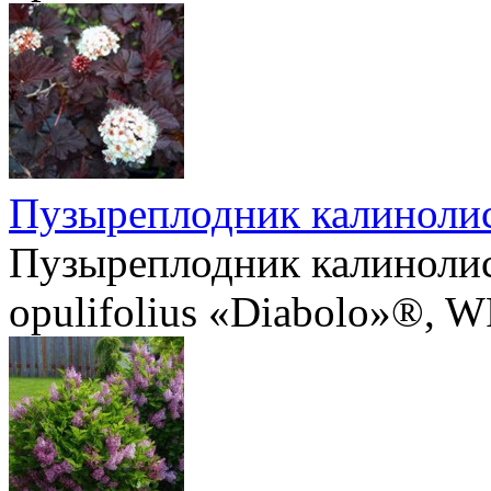
Пузыреплодник калиноли
Пузыреплодник калинолис
opulifolius «Diabolo»®, W